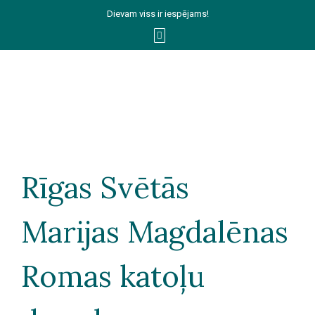
Dievam viss ir iespējams!
Rīgas Svētās
Marijas Magdalēnas
Romas katoļu