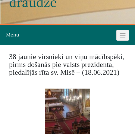
draudze
Menu
38 jaunie virsnieki un viņu mācībspēki,
pirms došanās pie valsts prezidenta,
piedalījās rīta sv. Misē – (18.06.2021)