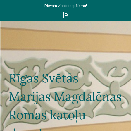
Dievam viss ir iespējams!
Rīgas Svētās
Marijas Magdalēnas
Romas katoļu