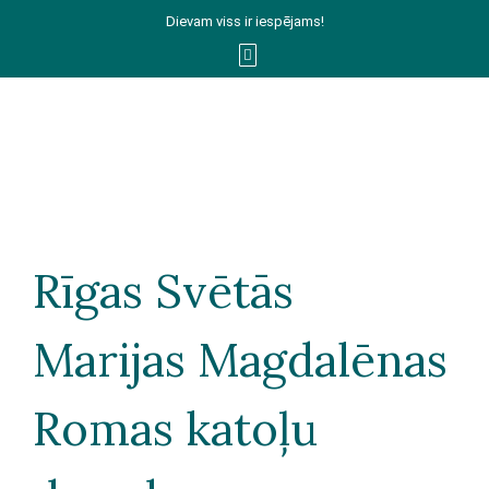
Skip
Dievam viss ir iespējams!
to
content
Rīgas Svētās
Marijas Magdalēnas
Romas katoļu