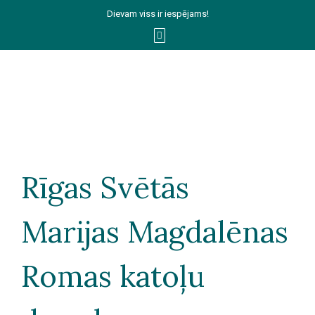
Dievam viss ir iespējams!
Rīgas Svētās
Marijas Magdalēnas
Romas katoļu