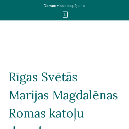
Dievam viss ir iespējams!
Rīgas Svētās
Marijas Magdalēnas
Romas katoļu