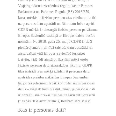
Vispārīgā datu aizsardzības regula, kas ir Eiropas
Parlamenta un Padomes Regula (ES) 2016/679,
kuras mērķis ir fizisku personu aizsardzība attiecībā
uz personas datu apstrādi un šādu datu brīvu apriti.
GDPR mērķis ir aizsargāt fizisko personu privātumu
Eiropas Savienībā saskaņā ar Eiropas valstu tiesību
normām. No 2018. gada 25. maija GDPR ir tieši
piemērojama un pilnībā saistoša datu apstrādei un
aizsardzībai visā Eiropas Savienībā ieskaitot
Latviju, tādējādi aizstājot līdz šim spēkā esošo
Fizisko personu datu aizsardzības likumu. GDPR
tika izstrādāta ar mērķi izlīdzināt personas datu
apstrādes prasību atšķirības Eiropas Savienībā,
ļaujot tās pilsoņiem labāk kontrolēt savus personas
datus – vieglāk tiem piekļūt, zināt, ja personas dati
ir nozagti, skaidrākas tiesības uz savu datu dzēšanu
(tiesības “tikt aizmirstam”), tiesībām iebilst u.c.
Kas ir personas dati?