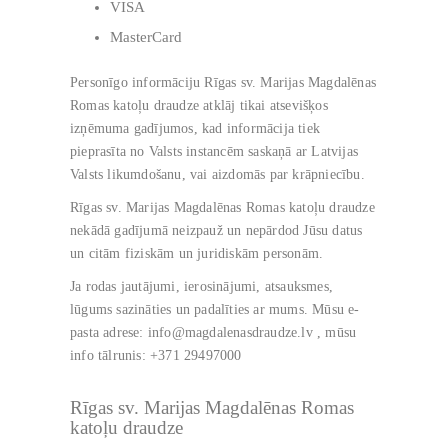
VISA
MasterCard
Personīgo informāciju Rīgas sv. Marijas Magdalēnas
Romas katoļu draudze atklāj tikai atsevišķos
izņēmuma gadījumos, kad informācija tiek
pieprasīta no Valsts instancēm saskaņā ar Latvijas
Valsts likumdošanu, vai aizdomās par krāpniecību.
Rīgas sv. Marijas Magdalēnas Romas katoļu draudze
nekādā gadījumā neizpauž un nepārdod Jūsu datus
un citām fiziskām un juridiskām personām.
Ja rodas jautājumi, ierosinājumi, atsauksmes,
lūgums sazināties un padalīties ar mums. Mūsu e-
pasta adrese: info@magdalenasdraudze.lv , mūsu
info tālrunis: +371 29497000
Rīgas sv. Marijas Magdalēnas Romas
katoļu draudze