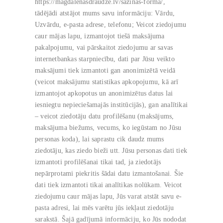
https://magdalenasdraudze.lv/sazinas-forma/,
tādējādi atstājot mums savu informāciju: Vārdu,
Uzvārdu, e-pasta adrese, telefonu; Veicot ziedojumu
caur mājas lapu, izmantojot tiešā maksājuma
pakalpojumu, vai pārskaitot ziedojumu ar savas
internetbankas starpniecību, dati par Jūsu veikto
maksājumi tiek izmantoti gan anonimizētā veidā
(veicot maksājumu statistikas apkopojumu, kā arī
izmantojot apkopotus un anonimizētus datus lai
iesniegtu nepieciešamajās institūcijās), gan analītikai
– veicot ziedotāju datu profilēšanu (maksājums,
maksājuma biežums, vecums, ko iegūstam no Jūsu
personas koda), lai saprastu cik daudz mums
ziedotāju, kas ziedo bieži utt. Jūsu personas dati tiek
izmantoti profilēšanai tikai tad, ja ziedotājs
nepārprotami piekritis šādai datu izmantošanai. Šie
dati tiek izmantoti tikai analītikas nolūkam. Veicot
ziedojumu caur mājas lapu, Jūs varat atstāt savu e-
pasta adresi, lai mēs varētu jūs iekļaut ziedotāju
sarakstā. Šajā gadījumā informāciju, ko Jūs nododat