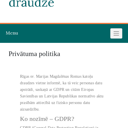
draudze
Menu
Privātuma politika
Rīgas sv. Marijas Magdalēnas Romas katoļu
draudzes vietne informē, ka tā veic personas datu
apstrādi, saskaņā ar GDPR un citām Eiropas
Savienības un Latvijas Republikas normatīvo aktu
prasībām attiecībā uz fizisko personu datu
aizsardzību.
Ko nozīmē – GDPR?
GDPR (General Data Protection Regulation) ir