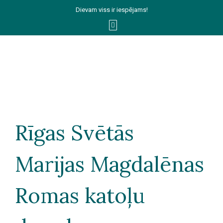
Dievam viss ir iespējams!
Rīgas Svētās
Marijas Magdalēnas
Romas katoļu