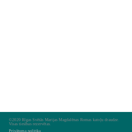
©2020 Rīgas Svētās Marijas Magdalēnas Romas katoļu draudze.
Visas tiesības rezervētas.
Privātuma politika