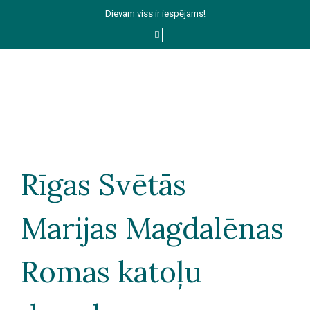
Dievam viss ir iespējams!
Rīgas Svētās
Marijas Magdalēnas
Romas katoļu