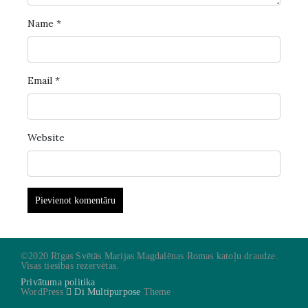
Name
*
Email
*
Website
©2020 Rīgas Svētās Marijas Magdalēnas Romas katoļu draudze.
Visas tiesības rezervētas.
Privātuma politika
WordPress
Di Multipurpose
Theme